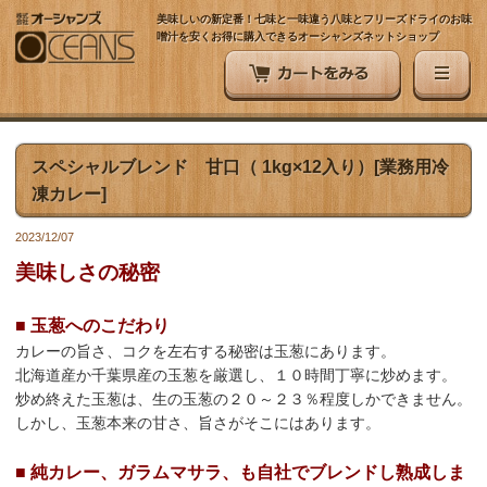
美味しいの新定番！七味と一味違う八味とフリーズドライのお味
噌汁を安くお得に購入できるオーシャンズネットショップ
スペシャルブレンド 甘口（ 1kg×12入り）[業務用冷
凍カレー]
2023/12/07
美味しさの秘密
■ 玉葱へのこだわり
カレーの旨さ、コクを左右する秘密は玉葱にあります。
北海道産か千葉県産の玉葱を厳選し、１０時間丁寧に炒めます。
炒め終えた玉葱は、生の玉葱の２０～２３％程度しかできません。
しかし、玉葱本来の甘さ、旨さがそこにはあります。
■ 純カレー、ガラムマサラ、も自社でブレンドし熟成しま