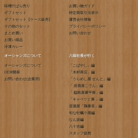
味噌汁ばら売り
お買い物ガイド
ギフトセット
特定商取引法表示
ギフトセット【ケース販売】
運営会社情報
その他のセット
プライバシーポリシー
まとめ買い
お問い合わせ
お買い得品
冷凍カレー
オーシャンズについて
八味社長が行く
オーシャンズについて
「こばやし」編
OEM開発
「木村商店」編
お問い合わせ(企業用)
「うらめし屋 せんと」編
「 居酒屋こでん」編
「 饂飩屋康平衛」編
「キャベツと豚 」編
居酒屋「鶏番長」編
旬な牡蠣小屋編
なん波編
八十吉編
スタッフ徒然