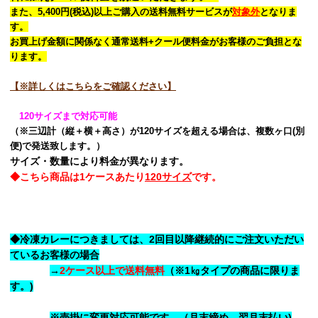
また、5,400円(税込)以上ご購入の送料無料サービスが
対象外
となりま
す。
お買上げ金額に関係なく通常送料+クール便料金がお客様のご負担とな
ります。
【※詳しくはこちらをご確認ください】
120サイズまで対応可能
（※三辺計（縦＋横＋高さ）が120サイズを超える場合は、複数ヶ口(別
便)で発送致します。）
サイズ・数量により料金が異なります。
◆こちら商品は1ケースあたり
120サイズ
です。
◆冷凍カレーにつきましては、2回目以降継続的にご注文いただい
ているお客様の場合
→
2ケース以上で送料無料
（※1㎏タイプの商品に限りま
す。)
※売掛に変更対応可能です。（月末締め、翌月末払い)