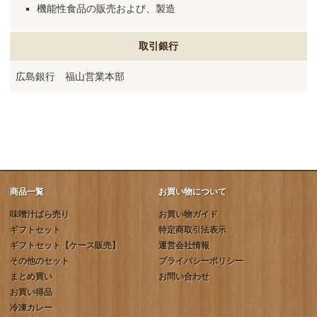
機能性食品の販売および、製造
取引銀行
広島銀行 福山営業本部
商品一覧
お買い物について
味噌汁ばら売り
お買い物ガイド
ギフトセット
特定商取引法表示
ギフトセット【ケース販売】
運営会社情報
その他のセット
プライバシーポリシー
まとめ買い
お問い合わせ
お買い得品
冷凍カレー