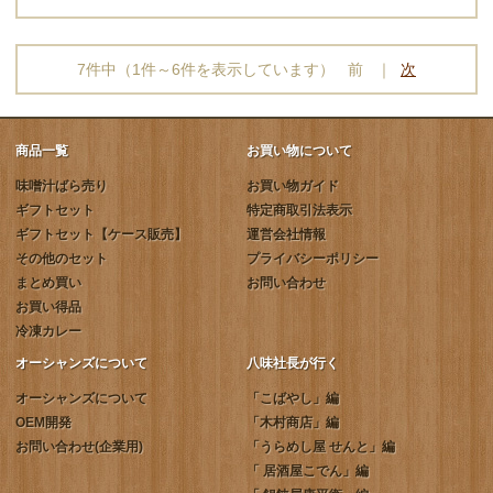
7件中（1件～6件を表示しています） 前 ｜
次
商品一覧
お買い物について
味噌汁ばら売り
お買い物ガイド
ギフトセット
特定商取引法表示
ギフトセット【ケース販売】
運営会社情報
その他のセット
プライバシーポリシー
まとめ買い
お問い合わせ
お買い得品
冷凍カレー
オーシャンズについて
八味社長が行く
オーシャンズについて
「こばやし」編
OEM開発
「木村商店」編
お問い合わせ(企業用)
「うらめし屋 せんと」編
「 居酒屋こでん」編