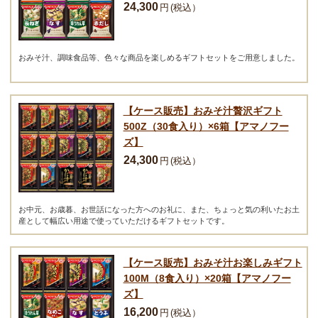
24,300
円
(税込）
おみそ汁、調味食品等、色々な商品を楽しめるギフトセットをご用意しました。
【ケース販売】おみそ汁贅沢ギフト
500Z（30食入り）×6箱【アマノフー
ズ】
24,300
円
(税込）
お中元、お歳暮、お世話になった方へのお礼に、また、ちょっと気の利いたお土
産として幅広い用途で使っていただけるギフトセットです。
【ケース販売】おみそ汁お楽しみギフト
100M（8食入り）×20箱【アマノフー
ズ】
16,200
円
(税込）