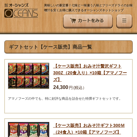
美味しいの新定番！七味と一味違う八味とフリーズドライのお味
噌汁を安くお得に購入できるオーシャンズネットショップ
ギフトセット【ケース販売】商品一覧
【ケース販売】おみそ汁贅沢ギフト
300Z（20食入り）×10箱【アマノフー
ズ】
24,300
円
(税込）
アマノフーズの中でも、特に好評な商品を詰合せた特撰ギフトセットです。
【ケース販売】おみそ汁ギフト300Ｍ
（24食入）×10箱【アマノフーズ】