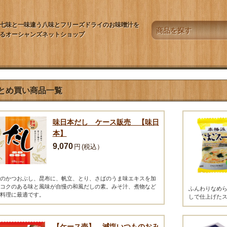
七味と一味違う八味とフリーズドライのお味噌汁を
るオーシャンズネットショップ
とめ買い商品一覧
味日本だし ケース販売 【味日
本】
9,070
円
(税込）
のかつおぶし、昆布に、帆立、とり、さばのうま味エキスを加
コクのある味と風味が自慢の和風だしの素。みそ汁、煮物など
ふんわりなめ
料理に最適です。
しで仕上げた
【ケース売】 減塩いつものおみ