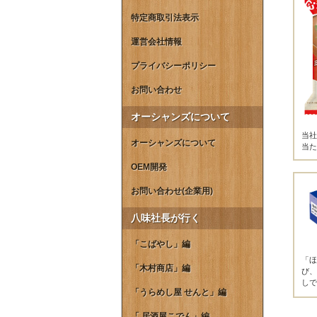
特定商取引法表示
運営会社情報
プライバシーポリシー
お問い合わせ
オーシャンズについて
当社
オーシャンズについて
当た
OEM開発
お問い合わせ(企業用)
八味社長が行く
「こばやし」編
「ほ
「木村商店」編
び、
しで
「うらめし屋 せんと」編
「 居酒屋こでん」編