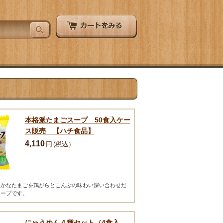
本格派たまごスープ 50食入ケー
ス販売 【ハチ食品】
4,110
円
(税込）
らかなたまごを鶏がらとこんぶの味わい深い合わせだ
スープです。
にゅうめん４種セット（4食入