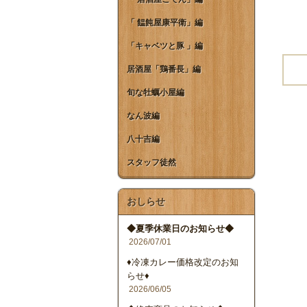
「 饂飩屋康平衛」編
「キャベツと豚 」編
居酒屋「鶏番長」編
旬な牡蠣小屋編
なん波編
八十吉編
スタッフ徒然
おしらせ
◆夏季休業日のお知らせ◆
2026/07/01
♦冷凍カレー価格改定のお知
らせ♦
2026/06/05