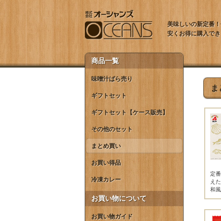
美味しいの新定番！
安くお得に購入でき
商品一覧
味噌汁ばら売り
ま
ギフトセット
ギフトセット【ケース販売】
その他のセット
まとめ買い
お買い得品
定番
冷凍カレー
えた
和風
お買い物について
お買い物ガイド