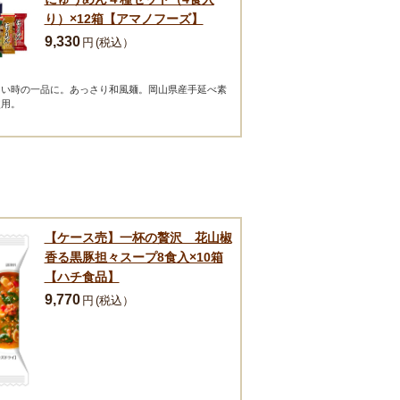
り）×12箱【アマノフーズ】
9,330
円
(税込）
たい時の一品に。あっさり和風麺。岡山県産手延べ素
使用。
【ケース売】一杯の贅沢 花山椒
香る黒豚担々スープ8食入×10箱
【ハチ食品】
9,770
円
(税込）