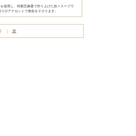
肉を使用し、特製芝麻醤で作り上げた担々スープで
香りがアクセントで食欲をそそります。
 前 ｜
次