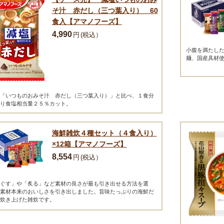
そ汁 赤だし（三つ葉入り） 60
食入【アマノフーズ】
4,990
円
(税込）
小腹を満たし
麺、国産具材
「いつものおみそ汁 赤だし（三つ葉入り）」と比べ、１食分
り食塩相当量２５％カット。
海鮮雑炊４種セット（４食入り）
×12箱【アマノフーズ】
8,554
円
(税込）
ぐす」や「炙る」など素材の良さが最も引き出せる方法を選
素材本来のおいしさを引き出しました。旨味たっぷりの海鮮だ
炊き上げた雑炊です。