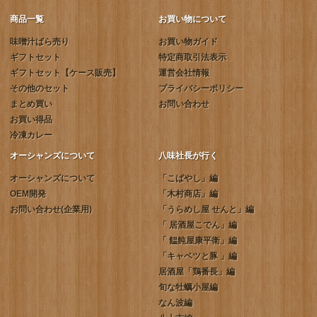
商品一覧
お買い物について
味噌汁ばら売り
お買い物ガイド
ギフトセット
特定商取引法表示
ギフトセット【ケース販売】
運営会社情報
その他のセット
プライバシーポリシー
まとめ買い
お問い合わせ
お買い得品
冷凍カレー
オーシャンズについて
八味社長が行く
オーシャンズについて
「こばやし」編
OEM開発
「木村商店」編
お問い合わせ(企業用)
「うらめし屋 せんと」編
「 居酒屋こでん」編
「 饂飩屋康平衛」編
「キャベツと豚 」編
居酒屋「鶏番長」編
旬な牡蠣小屋編
なん波編