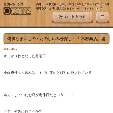
美味しいの新定番！七味と一味違う八味とフリーズドライのお味
噌汁を安くお得に購入できるオーシャンズネットショップ
備後うまいもの・たのしいみせ探し～「 木村商店」編
2017/11/01
すっかり秋となった月曜日
小雨模様の夕暮れは、すでに夜のとばりの包まれている
当てにしていたお店が定休日だという・・・
さて、何処に行こうか?