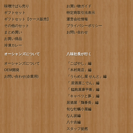
味噌汁ばら売り
お買い物ガイド
ギフトセット
特定商取引法表示
ギフトセット【ケース販売】
運営会社情報
その他のセット
プライバシーポリシー
まとめ買い
お問い合わせ
お買い得品
冷凍カレー
オーシャンズについて
八味社長が行く
オーシャンズについて
「こばやし」編
OEM開発
「木村商店」編
お問い合わせ(企業用)
「うらめし屋 せんと」編
「 居酒屋こでん」編
「 饂飩屋康平衛」編
「キャベツと豚 」編
居酒屋「鶏番長」編
旬な牡蠣小屋編
なん波編
八十吉編
スタッフ徒然