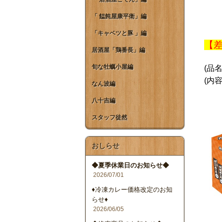
「 饂飩屋康平衛」編
「キャベツと豚 」編
【
居酒屋「鶏番長」編
旬な牡蠣小屋編
(品
(内
なん波編
牛
八十吉編
スタッフ徒然
おしらせ
◆夏季休業日のお知らせ◆
2026/07/01
♦冷凍カレー価格改定のお知
らせ♦
2026/06/05