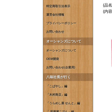
(品
特定商取引法表示
(内
運営会社情報
プライバシーポリシー
お問い合わせ
オーシャンズについて
オーシャンズについて
OEM開発
お問い合わせ(企業用)
八味社長が行く
「こばやし」編
「木村商店」編
「うらめし屋 せんと」編
「 居酒屋こでん」編