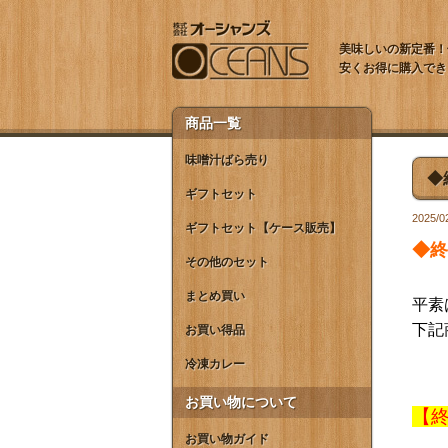
美味しいの新定番！
安くお得に購入でき
商品一覧
味噌汁ばら売り
◆
ギフトセット
2025/0
ギフトセット【ケース販売】
◆終
その他のセット
まとめ買い
平素
下記
お買い得品
冷凍カレー
お買い物について
【
お買い物ガイド