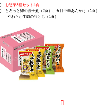
名)
お惣菜3種セット4食
容) とろっと卵の親子煮（2食）、五目中華あんかけ（1食）
やわらか牛肉の卵とじ（1食）
⇩