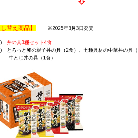
差し替え商品】
※2025年3月3日発売
名)
丼の具3種セット4食
容) とろっと卵の親子丼の具（2食）、七種具材の中華丼の具（
とじ丼の具（1食）